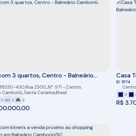
om 3 quartos, Centro - Balneário
Casa T
riú
Mar em
8174
 88330-430
,
Rua 2300
,
N°:
971
,
Centro
,
Centr
2 vaga
o Camboriú
,
Santa Catarina
,
Brasil
3
3
2
2
R$
3.7
00.000,00