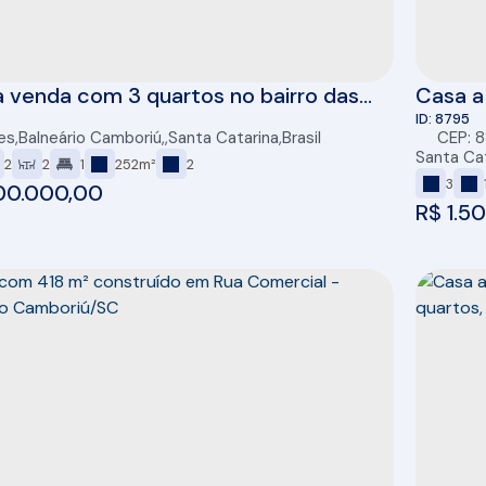
 venda com 3 quartos no bairro das
Casa a
s em Balneário Camboriú/SC
Dormit
8795
es
,
Balneário Camboriú
,
Santa Catarina
,
Brasil
CEP: 
Santa Ca
2
2
1
252m²
2
3
00.000,00
R$
1.5