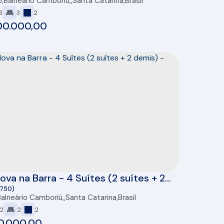
o
,
Balneário Camboriú
,
Santa Catarina
,
Brasil
 de Baneário Camboriú/SC
3
3
2
00.000,00
va na Barra - 4 Suítes (2 suítes + 2
 - 292m2
3750)
Balneário Camboriú
,
Santa Catarina
,
Brasil
2
2
2
20.000,00