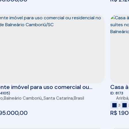
nte imóvel para uso comercial ou
Casa à
ncial no centro de Balneário
totais,
(4105)
8173
ro
,
Balneário Camboriú
,
Santa Catarina
,
Brasil
Ariribá
riú/SC
Palmeir
3
Cambo
95.000,00
R$
1.9