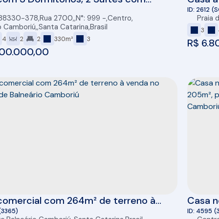
a e Salão de Festas no Centro de
Atlânt
2612
(
 88330-378
,
Rua 2700
,
N°:
999
,
Centro
,
Praia 
ário Camboriú
o Camboriú
,
Santa Catarina
,
Brasil
3
4
2
2
330m²
3
R$
6.8
00.000,00
comercial com 264m² de terreno à
Casa n
 no Centro de Balneário Camboriú
Vagas 
(3365)
4595
(