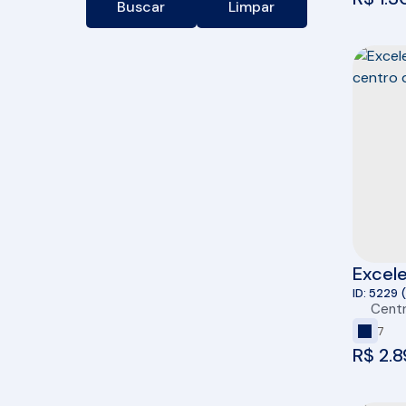
Buscar
Limpar
Excele
reside
5229
Cent
Cambo
7
R$
2.8