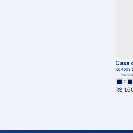
Casa 
shoppi
4559
Esta
Cambo
7
R$
1.5