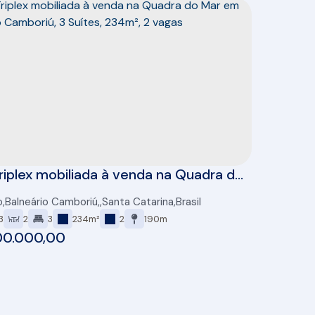
riplex mobiliada à venda na Quadra do
 Balneário Camboriú, 3 Suítes, 234m²,
o
,
Balneário Camboriú
,
Santa Catarina
,
Brasil
s
3
2
3
234m²
2
190m
00.000,00