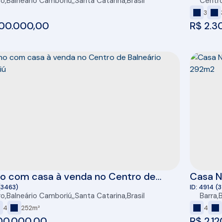
ro
,
Balneário Camboriú
,
Santa Catarina
,
Brasil
Centr
Centro
3
00.000,00
R$
2.3
no com casa à venda no Centro de
Casa No
ário Camboriú
demis)
(3463)
4914
(
ro
,
Balneário Camboriú
,
Santa Catarina
,
Brasil
Barra
,
4
252m²
4
00.000,00
R$
2.1