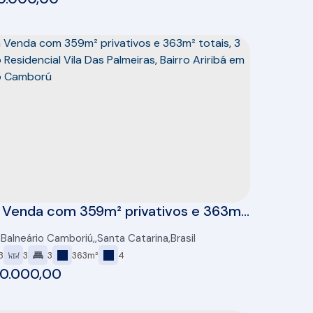
 Venda com 359m² privativos e 363m²
 3 suítes no Residencial Vila Das
,
Balneário Camboriú
,
Santa Catarina
,
Brasil
as, Bairro Ariribá em Balneário
3
3
3
363m²
4
rú
00.000,00