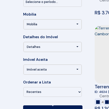
Cent
R$
3.7
Mobilia
Mobília
Detalhes do Imóvel
Detalhes
Imóvel Aceita
Imóvel aceita
Ordenar a Lista
Terre
Balne
4634
Cent
4
R$
1.3