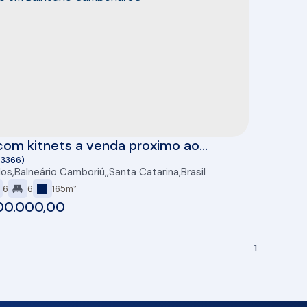
com kitnets a venda proximo ao
ng Balneário em Balneário
(3366)
dos
,
Balneário Camboriú
,
Santa Catarina
,
Brasil
riú/SC
6
6
165m²
00.000,00
1