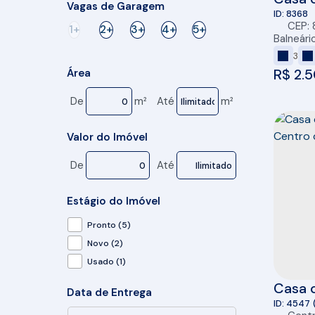
Vagas de Garagem
Varand
8368
CEP:
1+
2+
3+
4+
5+
Balne
Balneári
3
R$
2.5
Área
De
m²
Até
m²
Valor do Imóvel
De
Até
Estágio do Imóvel
Pronto (5)
Novo (2)
Usado (1)
Casa 
Data de Entrega
venda
4547