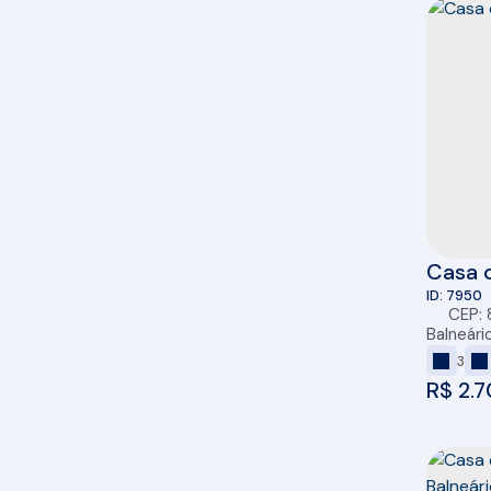
Casa c
Cambo
7950
CEP:
Balneári
3
R$
2.7