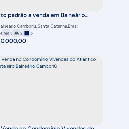
lto padrão a venda em Balneário
iú, 5 quartos, piscina e grande área
Balneário Camboriú
,
Santa Catarina
,
Brasil
a
4
3
2
5
50.000,00
 Venda no Condomínio Vivendas do