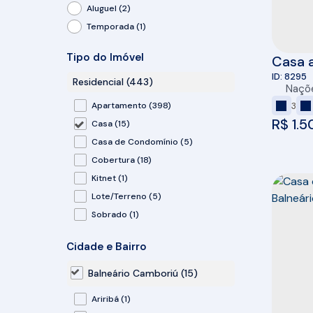
Aluguel (2)
Temporada (1)
Tipo do Imóvel
Casa a
Naçõe
8295
Residencial (443)
Naçõ
3
Apartamento (398)
R$
1.5
Casa (15)
Casa de Condomínio (5)
Cobertura (18)
Kitnet (1)
Lote/Terreno (5)
Sobrado (1)
Comercial (15)
Cidade e Bairro
Comercial (10)
Balneário Camboriú (15)
Prédio (1)
Ariribá (1)
Salas Comerciais (4)