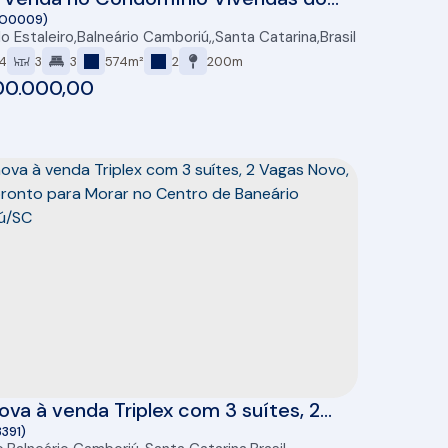
ico 375m² Estaleiro Balneário Camboriú
SO0009)
do Estaleiro
,
Balneário Camboriú
,
Santa Catarina
,
Brasil
4
3
3
574m²
2
200m
00.000,00
ova à venda Triplex com 3 suítes, 2
Novo, 205m², pronto para Morar no
3391)