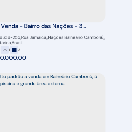
 Venda - Bairro das Nações - 3
órios - Balneário Camboriú - SC
88338-255
,
Rua Jamaica
,
Nações
,
Balneário Camboriú
,
tarina
,
Brasil
1
1
3
00.000,00