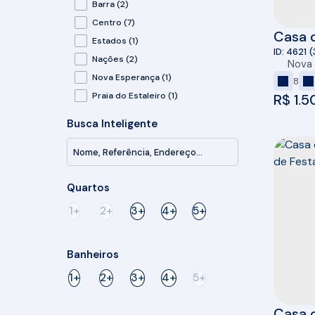
Barra (2)
Centro (7)
Casa 
Estados (1)
Comer
4621
(
Nações (2)
Nova
Nova Esperança (1)
8
Praia do Estaleiro (1)
R$
1.5
Busca Inteligente
Camboriú (5)
Santa Regina (2)
São Francisco de Assis (1)
Tabuleiro (2)
Quartos
1+
2+
3+
4+
5+
Banheiros
1+
2+
3+
4+
5+
Casa c