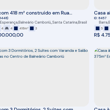
com 418 m² construído em Rua
Casa a
cial - Balneário Camboriú/SC
Cambor
3448)
8457
 Esperança
,
Balneário Camboriú
,
Santa Catarina
,
Brasil
Barra
,
extern
4
4
418m²
3
5
00.000,00
R$
4.7
om 3 Dormitórios, 2 Suítes com
Casa à