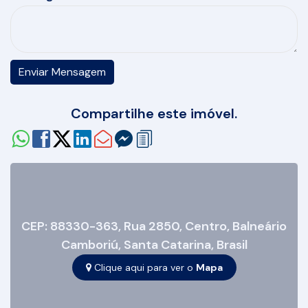
Compartilhe este imóvel.
CEP: 88330-363
,
Rua 2850
,
Centro
,
Balneário
Camboriú
,
Santa Catarina
,
Brasil
Clique aqui para ver o
Mapa