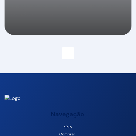
Locação anual: 1 quarto na quadra do mar em
Balneário Camboriú
Navegação
Início
Avenida Atlântica, 3066, 1003, 88330-021, Centro, Balneário
Comprar
Camboriú, Santa Catarina, Brasil