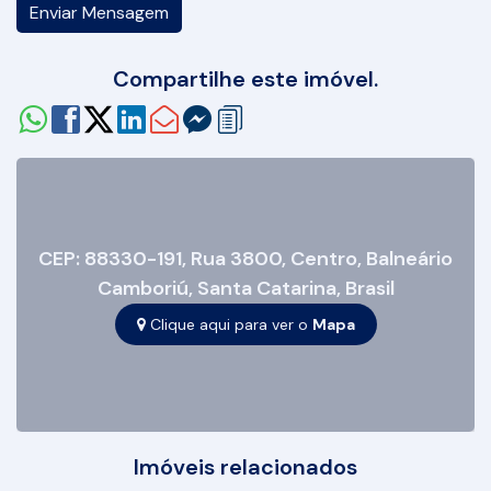
Compartilhe este imóvel.
CEP: 88330-191
,
Rua 3800
,
Centro
,
Balneário
Camboriú
,
Santa Catarina
,
Brasil
Clique aqui para ver o
Mapa
Imóveis relacionados