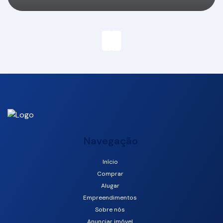
Camboriú
Navegação
Início
Comprar
Centro, Balneário Camboriú, Santa Catarina, Brasil
Alugar
Empreendimentos
Sobre nós
Anunciar imóvel