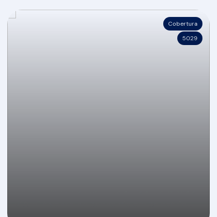
Cobertura
5029
Cobertura duplex com 03 suítes, 03 vagas e
210m² à venda no Bonne Vie em Balneário