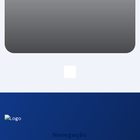
Terreno com 358m² à venda no condomínio
Mirante Camboriú
Navegação