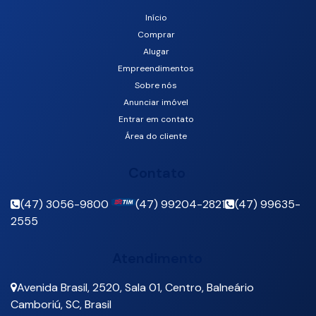
Início
Comprar
Camboriú, Santa Catarina, Brasil
Alugar
Empreendimentos
Sobre nós
Anunciar imóvel
Entrar em contato
Área do cliente
Contato
(47) 3056-9800
(47) 99204-2821
(47) 99635-
2555
Atendimento
Avenida Brasil
,
2520
,
Sala 01
,
Centro
,
Balneário
Camboriú
,
SC
,
Brasil