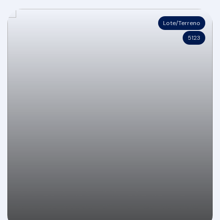
Lote/Terreno
5123
Terreno à venda em 120x no Condomínio
Parque do Lago com 511m² em Camboriú/SC