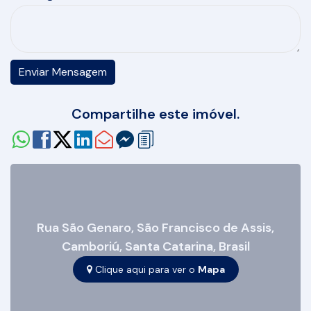
Compartilhe este imóvel.
Rua São Genaro
,
São Francisco de Assis
,
Camboriú
,
Santa Catarina
,
Brasil
Clique aqui para ver o
Mapa