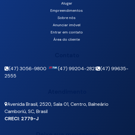
Alugar
Empreendimentos
Sobre nós
Anunciar imóvel
Entrar em contato
Área do cliente
Contato
(47) 3056-9800
(47) 99204-2821
(47) 99635-
2555
Atendimento
Avenida Brasil
,
2520
,
Sala 01
,
Centro
,
Balneário
Camboriú
,
SC
,
Brasil
CRECI: 2779-J
Deixe sua mensagem