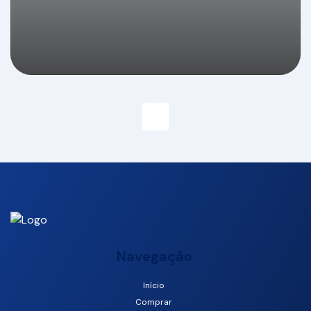
Apartamento novo à venda no São Francisco
de Assis, 2 quartos (sendo 1suíte), Lazer
completo, 1 vaga, Camboriú-SC
Navegação
Início
Rua São Genaro, 88340-714, São Francisco de Assis,
Comprar
Camboriú, Santa Catarina, Brasil