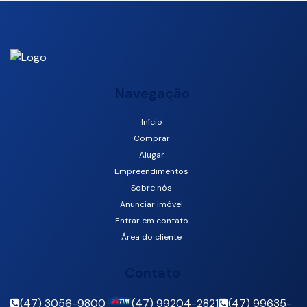
Navegação
Início
Rua 2450, 88330-410, Centro, Balneário Camboriú, Santa
Comprar
Catarina, Brasil
Alugar
Empreendimentos
Sobre nós
Anunciar imóvel
Entrar em contato
Área do cliente
Contato
(47) 3056-9800
(47) 99204-2821
(47) 99635-