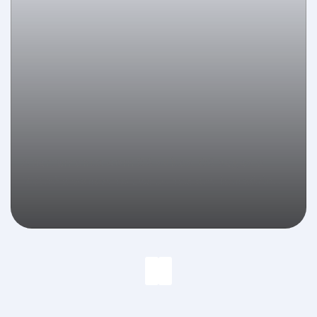
Apartamento com 03 suítes, 03 vagas e
140m² à venda no Las Dunas em Balneário
Camboriú