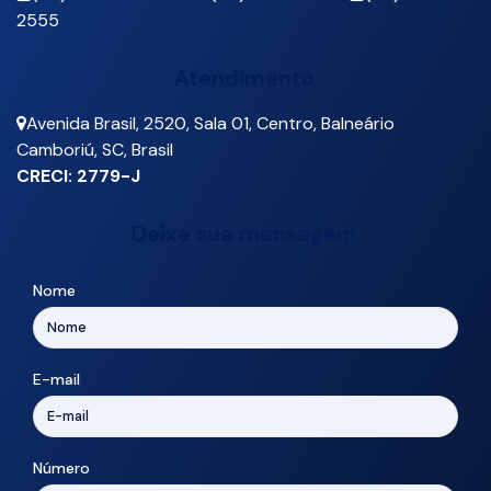
2555
Atendimento
Avenida Brasil
,
2520
,
Sala 01
,
Centro
,
Balneário
Camboriú
,
SC
,
Brasil
CRECI: 2779-J
Deixe sua mensagem
Nome
E-mail
Número