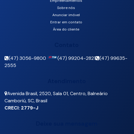
Empreendimentos
Sobre nós
Anunciar imóvel
Entrar em contato
Área do cliente
Contato
(47) 3056-9800
(47) 99204-2821
(47) 99635-
2555
Atendimento
Avenida Brasil
,
2520
,
Sala 01
,
Centro
,
Balneário
Camboriú
,
SC
,
Brasil
CRECI: 2779-J
Deixe sua mensagem